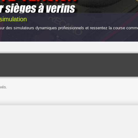
simulation
sur des simulateurs dynamiques professionnels et ressentez la course comme
vés.