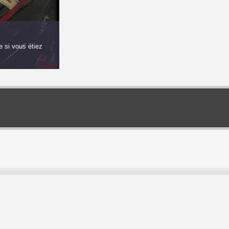
Bienvenue
 si vous étiez
Game Seed est un développeur de jeux vidéo spécialis